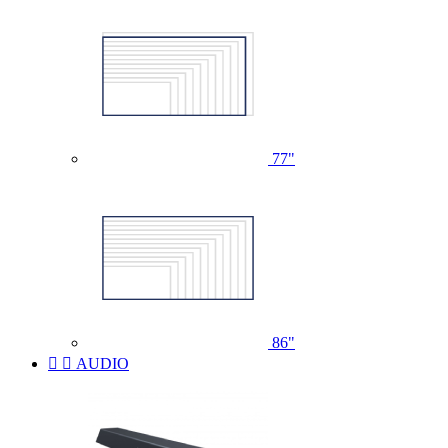
77"
86"


AUDIO