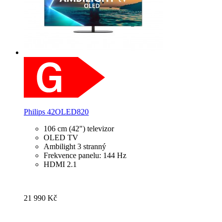
Philips 42OLED820
106 cm (42") televizor
OLED TV
Ambilight 3 stranný
Frekvence panelu: 144 Hz
HDMI 2.1
21 990 Kč