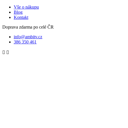
Vše o nákupu
Blog
Kontakt
Doprava zdarma po celé ČR
info@ambitv.cz
386 350 461

