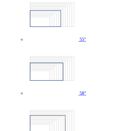
55"
58"