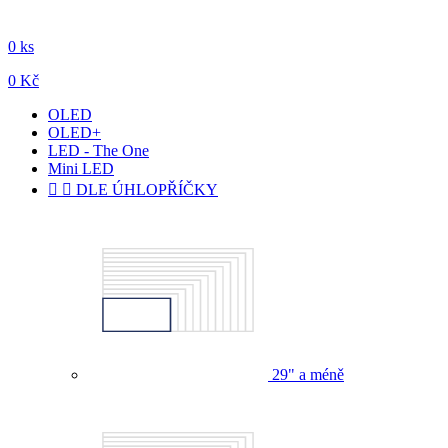
0 ks
0 Kč
OLED
OLED+
LED - The One
Mini LED


DLE ÚHLOPŘÍČKY
29" a méně