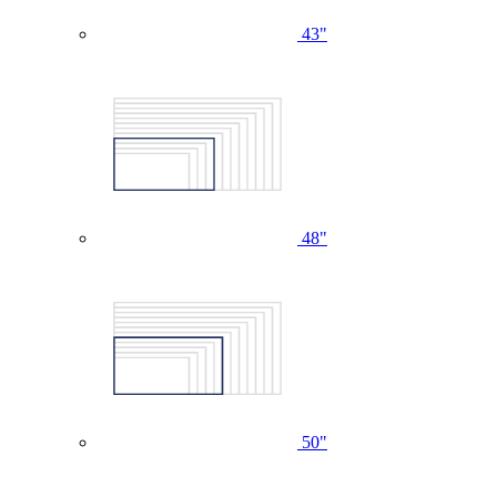
43"
48"
50"