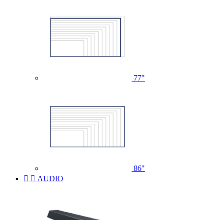
77"
86"


AUDIO