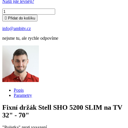
Našli jste levněji?

Přidat do košíku
info@ambitv.cz
nejsme tu, ale rychle odpovíme
Popis
Parametry
Fixní držák Stell SHO 5200 SLIM na TV
32" - 70"
"Pojistka" proti vysazení