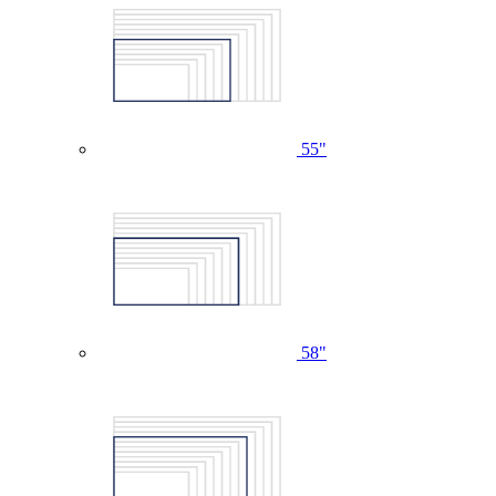
55"
58"