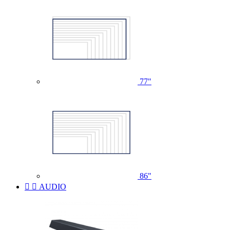
77"
86"


AUDIO