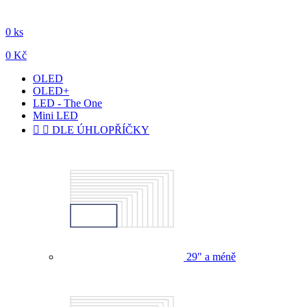
0 ks
0 Kč
OLED
OLED+
LED - The One
Mini LED


DLE ÚHLOPŘÍČKY
29" a méně