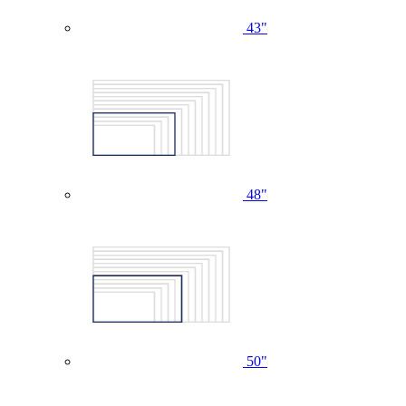
43"
48"
50"