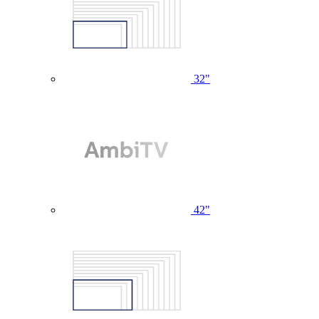
32"
42"