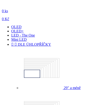
0 ks
0 Kč
OLED
OLED+
LED - The One
Mini LED


DLE ÚHLOPŘÍČKY
29" a méně