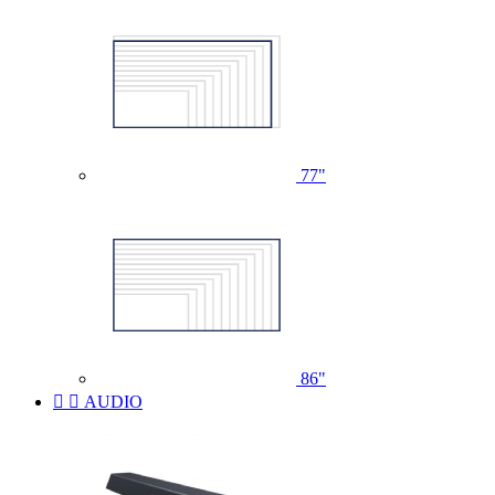
77"
86"


AUDIO