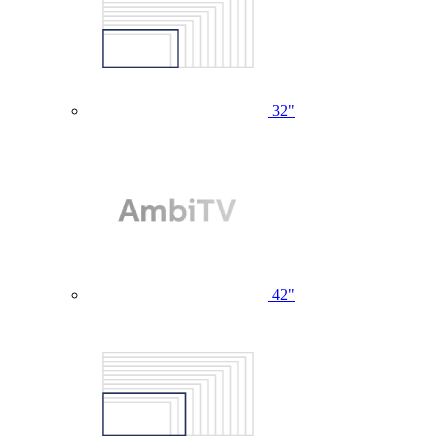
32"
42"