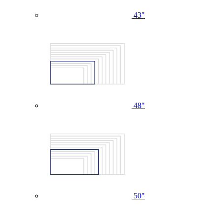
43"
48"
50"