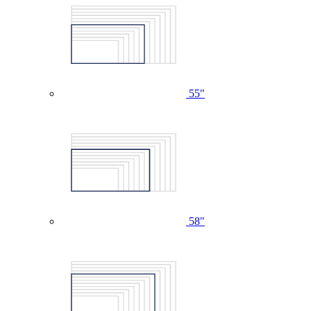
55"
58"