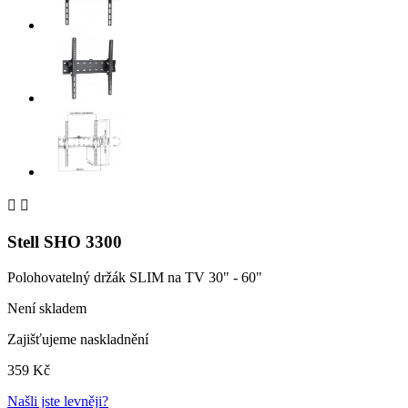


Stell SHO 3300
Polohovatelný držák SLIM na TV 30" - 60"
Není skladem
Zajišťujeme naskladnění
359 Kč
Našli jste levněji?