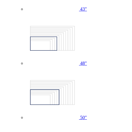
43"
48"
50"