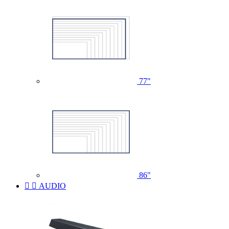
77"
86"


AUDIO