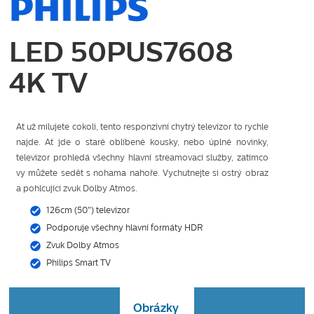
LED 50PUS7608
4K TV
Ať už milujete cokoli, tento responzivní chytrý televizor to rychle
najde. Ať jde o staré oblíbené kousky, nebo úplné novinky,
televizor prohledá všechny hlavní streamovací služby, zatímco
vy můžete sedět s nohama nahoře. Vychutnejte si ostrý obraz
a pohlcující zvuk Dolby Atmos.
126cm (50") televizor
Podporuje všechny hlavní formáty HDR
Zvuk Dolby Atmos
Philips Smart TV
Obrázky