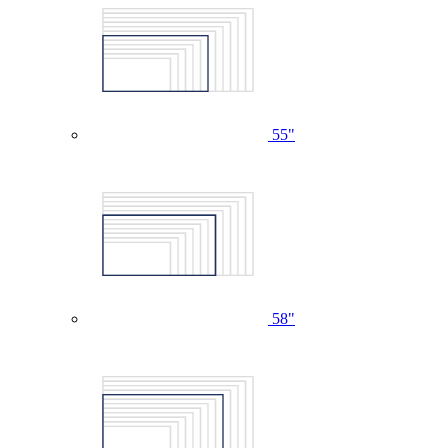
55"
58"