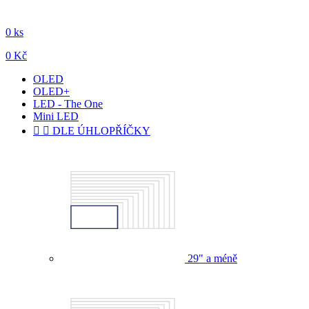
0 ks
0 Kč
OLED
OLED+
LED - The One
Mini LED


DLE ÚHLOPŘÍČKY
29" a méně