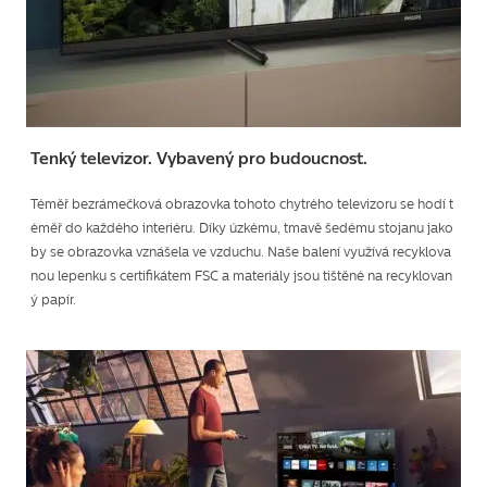
Tenký televizor. Vybavený pro budoucnost.
Téměř bezrámečková obrazovka tohoto chytrého televizoru se hodí t
éměř do každého interiéru. Díky úzkému, tmavě šedému stojanu jako
by se obrazovka vznášela ve vzduchu. Naše balení využívá recyklova
nou lepenku s certifikátem FSC a materiály jsou tištěné na recyklovan
ý papír.